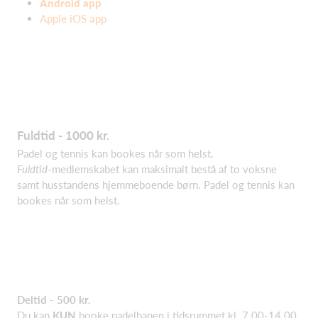
Android app
Apple iOS app
Fuldtid - 1000 kr.
Padel og tennis kan bookes når som helst.
Fuldtid
-medlemskabet kan maksimalt bestå af to voksne
samt husstandens hjemmeboende børn. Padel og tennis kan
bookes når som helst.
Deltid - 500 kr.
Du kan
KUN
booke padelbanen i tidsrummet kl. 7.00-14.00