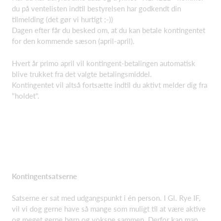
du på ventelisten indtil bestyrelsen har godkendt din
tilmelding (det gør vi hurtigt ;-))
Dagen efter får du besked om, at du kan betale kontingentet
for den kommende sæson (april-april).
Hvert år primo april vil kontingent-betalingen automatisk
blive trukket fra det valgte betalingsmiddel.
Kontingentet vil altså fortsætte indtil du aktivt melder dig fra
"holdet".
Kontingentsatserne
Satserne er sat med udgangspunkt i én person. I Gl. Rye IF,
vil vi dog gerne have så mange som muligt til at være aktive
og meget gerne børn og voksne sammen. Derfor kan man