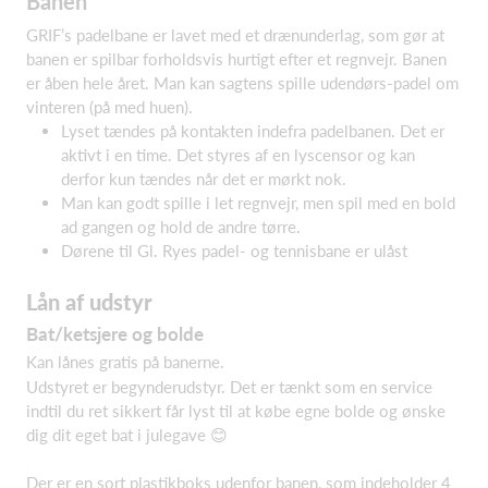
Banen
GRIF’s padelbane er lavet med et drænunderlag, som gør at
banen er spilbar forholdsvis hurtigt efter et regnvejr. Banen
er åben hele året. Man kan sagtens spille udendørs-padel om
vinteren (på med huen).
Lyset tændes på kontakten indefra padelbanen. Det er
aktivt i en time. Det styres af en lyscensor og kan
derfor kun tændes når det er mørkt nok.
Man kan godt spille i let regnvejr, men spil med en bold
ad gangen og hold de andre tørre.
Dørene til Gl. Ryes padel- og tennisbane er ulåst
Lån af udstyr
Bat/ketsjere og bolde
Kan lånes gratis på banerne.
Udstyret er begynderudstyr. Det er tænkt som en service
indtil du ret sikkert får lyst til at købe egne bolde og ønske
dig dit eget bat i julegave 😊
Der er en sort plastikboks udenfor banen, som indeholder 4