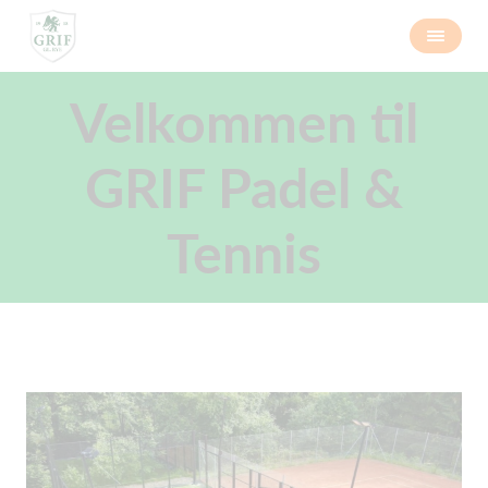
Velkommen til
GRIF Padel &
Tennis